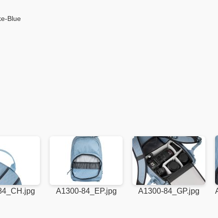
ke-Blue
84_CH.jpg
A1300-84_EP.jpg
A1300-84_GP.jpg