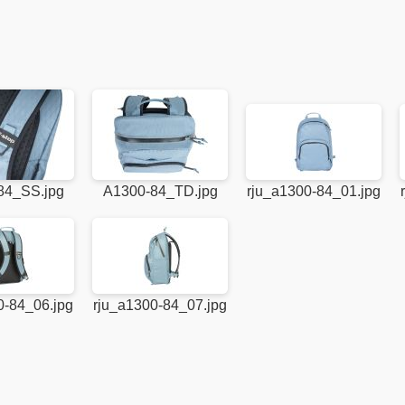
84_SS.jpg
A1300-84_TD.jpg
rju_a1300-84_01.jpg
0-84_06.jpg
rju_a1300-84_07.jpg