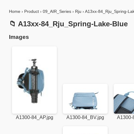
Home
›
Product
›
09_AIR_Series
›
Rju
›
A13xx-84_Rju_Spring-La
📁 A13xx-84_Rju_Spring-Lake-Blue
Images
A1300-84_AP.jpg
A1300-84_BV.jpg
A1300-